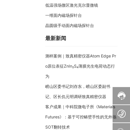
低温强场微区激光克尔显微镜
一维面内磁场探针台
晶圆级手动面内磁场探针台
最新新闻
测样案例｜致真精密仪器Atom Edge Pr
o原位表征ZnIn₂S₄薄膜光生电荷动态行
为
崂山区委书记刘存东，崂山区委副书
记、区长仉元明调研致真精密仪器
客户成果｜中科院微电子所《Materials
Futures》：基于可控畴壁手性的无外场
SOT翻转技术